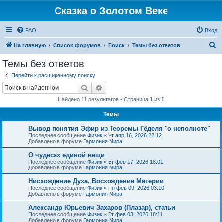
Сказка о Золотом Веке
FAQ
Вход
П
На главную
Список форумов
Поиск
Темы без ответов
о
Темы без ответов
и
Перейти к расширенному поиску
с
Поиск
Расширенный поиск
к
Найдено 11 результатов • Страница
1
из
1
Темы
Вывод понятия Эфир из Теоремы Гёделя "о неполноте"
Последнее сообщение
Физик
«
Чт апр 16, 2026 22:12
Добавлено в форуме
Гармония Мира
О чудесах единой вещи
Последнее сообщение
Физик
«
Вт фев 17, 2026 18:01
Добавлено в форуме
Гармония Мира
Нисхождение Духа, Восхождение Материи
Последнее сообщение
Физик
«
Пн фев 09, 2026 03:10
Добавлено в форуме
Гармония Мира
Александр Юрьевич Захаров (Плазар), статьи
Последнее сообщение
Физик
«
Вт фев 03, 2026 18:11
Добавлено в форуме
Гармония Мира