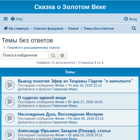
Сказка о Золотом Веке
FAQ
Вход
П
На главную
Список форумов
Поиск
Темы без ответов
о
Темы без ответов
и
Перейти к расширенному поиску
с
Поиск
Расширенный поиск
к
Найдено 11 результатов • Страница
1
из
1
Темы
Вывод понятия Эфир из Теоремы Гёделя "о неполноте"
Последнее сообщение
Физик
«
Чт апр 16, 2026 22:12
Добавлено в форуме
Гармония Мира
О чудесах единой вещи
Последнее сообщение
Физик
«
Вт фев 17, 2026 18:01
Добавлено в форуме
Гармония Мира
Нисхождение Духа, Восхождение Материи
Последнее сообщение
Физик
«
Пн фев 09, 2026 03:10
Добавлено в форуме
Гармония Мира
Александр Юрьевич Захаров (Плазар), статьи
Последнее сообщение
Физик
«
Вт фев 03, 2026 18:11
Добавлено в форуме
Гармония Мира