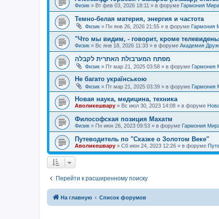
Физик
»
Вт фев 03, 2026 18:11
» в форуме
Гармония Мир
Темно-белая материя, энергия и частота
Физик
»
Пн янв 26, 2026 21:55
» в форуме
Гармония 
"Что мы видим, - говорит, кроме телевиденья
Физик
»
Вс янв 18, 2026 11:33
» в форуме
Академия Дру
מפתח המערבולת האתרית לקבלה
Физик
»
Пт мар 21, 2025 03:58
» в форуме
Гармония 
Не багато українською
Физик
»
Пт мар 21, 2025 03:39
» в форуме
Гармония 
Новая наука, медицина, техника
Аволикешвару
»
Вс июл 30, 2023 14:08
» в форуме
Нова
Философская позиция Махатм
Физик
»
Пн июн 26, 2023 09:53
» в форуме
Гармония Мир
Путеводитель по "Сказке о Золотом Веке"
Аволикешвару
»
Сб июн 24, 2023 12:26
» в форуме
Путе
Перейти к расширенному поиску
На главную
Список форумов