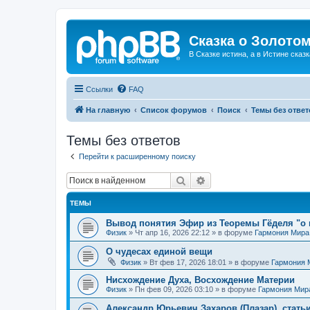
Сказка о Золотом
В Сказке истина, а в Истине сказк
Ссылки
FAQ
На главную
Список форумов
Поиск
Темы без ответ
Темы без ответов
Перейти к расширенному поиску
Поиск
Расширенный поиск
ТЕМЫ
Вывод понятия Эфир из Теоремы Гёделя "о 
Физик
»
Чт апр 16, 2026 22:12
» в форуме
Гармония Мира
О чудесах единой вещи
Физик
»
Вт фев 17, 2026 18:01
» в форуме
Гармония 
Нисхождение Духа, Восхождение Материи
Физик
»
Пн фев 09, 2026 03:10
» в форуме
Гармония Мир
Александр Юрьевич Захаров (Плазар), стать