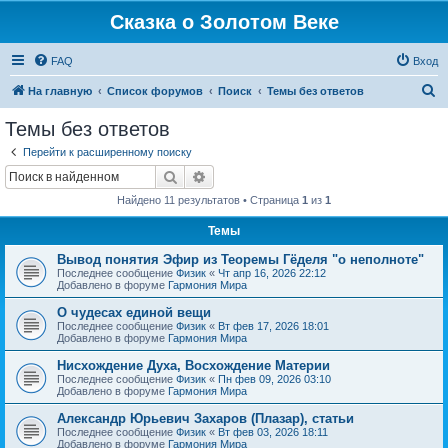
Сказка о Золотом Веке
FAQ
Вход
П
На главную
Список форумов
Поиск
Темы без ответов
о
Темы без ответов
и
Перейти к расширенному поиску
с
Поиск
Расширенный поиск
к
Найдено 11 результатов • Страница
1
из
1
Темы
Вывод понятия Эфир из Теоремы Гёделя "о неполноте"
Последнее сообщение
Физик
«
Чт апр 16, 2026 22:12
Добавлено в форуме
Гармония Мира
О чудесах единой вещи
Последнее сообщение
Физик
«
Вт фев 17, 2026 18:01
Добавлено в форуме
Гармония Мира
Нисхождение Духа, Восхождение Материи
Последнее сообщение
Физик
«
Пн фев 09, 2026 03:10
Добавлено в форуме
Гармония Мира
Александр Юрьевич Захаров (Плазар), статьи
Последнее сообщение
Физик
«
Вт фев 03, 2026 18:11
Добавлено в форуме
Гармония Мира