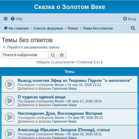
Сказка о Золотом Веке
FAQ
Вход
П
На главную
Список форумов
Поиск
Темы без ответов
о
Темы без ответов
и
Перейти к расширенному поиску
с
Поиск
Расширенный поиск
к
Найдено 11 результатов • Страница
1
из
1
Темы
Вывод понятия Эфир из Теоремы Гёделя "о неполноте"
Последнее сообщение
Физик
«
Чт апр 16, 2026 22:12
Добавлено в форуме
Гармония Мира
О чудесах единой вещи
Последнее сообщение
Физик
«
Вт фев 17, 2026 18:01
Добавлено в форуме
Гармония Мира
Нисхождение Духа, Восхождение Материи
Последнее сообщение
Физик
«
Пн фев 09, 2026 03:10
Добавлено в форуме
Гармония Мира
Александр Юрьевич Захаров (Плазар), статьи
Последнее сообщение
Физик
«
Вт фев 03, 2026 18:11
Добавлено в форуме
Гармония Мира