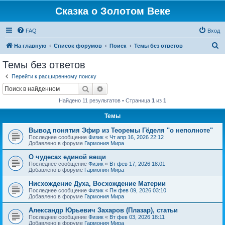
Сказка о Золотом Веке
FAQ
Вход
П
На главную
Список форумов
Поиск
Темы без ответов
о
Темы без ответов
и
Перейти к расширенному поиску
с
Поиск
Расширенный поиск
к
Найдено 11 результатов • Страница
1
из
1
Темы
Вывод понятия Эфир из Теоремы Гёделя "о неполноте"
Последнее сообщение
Физик
«
Чт апр 16, 2026 22:12
Добавлено в форуме
Гармония Мира
О чудесах единой вещи
Последнее сообщение
Физик
«
Вт фев 17, 2026 18:01
Добавлено в форуме
Гармония Мира
Нисхождение Духа, Восхождение Материи
Последнее сообщение
Физик
«
Пн фев 09, 2026 03:10
Добавлено в форуме
Гармония Мира
Александр Юрьевич Захаров (Плазар), статьи
Последнее сообщение
Физик
«
Вт фев 03, 2026 18:11
Добавлено в форуме
Гармония Мира