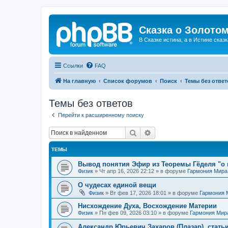
Сказка о Золотом
В Сказке истина, а в Истине сказк
Ссылки
FAQ
На главную
Список форумов
Поиск
Темы без ответ
Темы без ответов
Перейти к расширенному поиску
Поиск
Расширенный поиск
ТЕМЫ
Вывод понятия Эфир из Теоремы Гёделя "о 
Физик
»
Чт апр 16, 2026 22:12
» в форуме
Гармония Мира
О чудесах единой вещи
Физик
»
Вт фев 17, 2026 18:01
» в форуме
Гармония 
Нисхождение Духа, Восхождение Материи
Физик
»
Пн фев 09, 2026 03:10
» в форуме
Гармония Мир
Александр Юрьевич Захаров (Плазар), стать