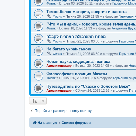
Физик
»
Вт фев 03, 2026 18:11
» в форуме
Гармония Мир
Темно-белая материя, энергия и частота
Физик
»
Пн янв 26, 2026 21:55
» в форуме
Гармония 
"Что мы видим, - говорит, кроме телевиденья
Физик
»
Вс янв 18, 2026 11:33
» в форуме
Академия Дру
מפתח המערבולת האתרית לקבלה
Физик
»
Пт мар 21, 2025 03:58
» в форуме
Гармония 
Не багато українською
Физик
»
Пт мар 21, 2025 03:39
» в форуме
Гармония 
Новая наука, медицина, техника
Аволикешвару
»
Вс июл 30, 2023 14:08
» в форуме
Нова
Философская позиция Махатм
Физик
»
Пн июн 26, 2023 09:53
» в форуме
Гармония Мир
Путеводитель по "Сказке о Золотом Веке"
Аволикешвару
»
Сб июн 24, 2023 12:26
» в форуме
Путе
Перейти к расширенному поиску
На главную
Список форумов