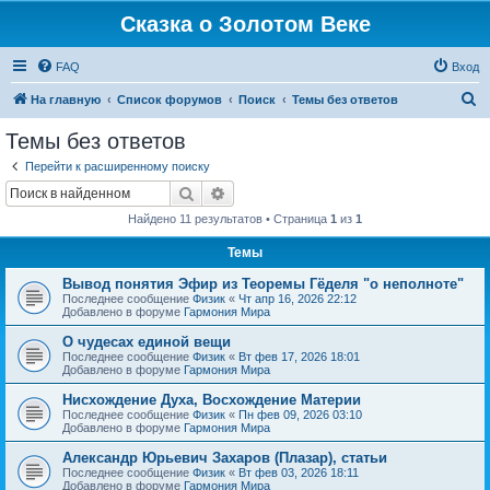
Сказка о Золотом Веке
FAQ
Вход
П
На главную
Список форумов
Поиск
Темы без ответов
о
Темы без ответов
и
Перейти к расширенному поиску
с
Поиск
Расширенный поиск
к
Найдено 11 результатов • Страница
1
из
1
Темы
Вывод понятия Эфир из Теоремы Гёделя "о неполноте"
Последнее сообщение
Физик
«
Чт апр 16, 2026 22:12
Добавлено в форуме
Гармония Мира
О чудесах единой вещи
Последнее сообщение
Физик
«
Вт фев 17, 2026 18:01
Добавлено в форуме
Гармония Мира
Нисхождение Духа, Восхождение Материи
Последнее сообщение
Физик
«
Пн фев 09, 2026 03:10
Добавлено в форуме
Гармония Мира
Александр Юрьевич Захаров (Плазар), статьи
Последнее сообщение
Физик
«
Вт фев 03, 2026 18:11
Добавлено в форуме
Гармония Мира