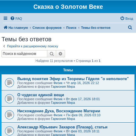
Сказка о Золотом Веке
FAQ
Вход
П
На главную
Список форумов
Поиск
Темы без ответов
о
Темы без ответов
и
Перейти к расширенному поиску
с
Поиск
Расширенный поиск
к
Найдено 11 результатов • Страница
1
из
1
Темы
Вывод понятия Эфир из Теоремы Гёделя "о неполноте"
Последнее сообщение
Физик
«
Чт апр 16, 2026 22:12
Добавлено в форуме
Гармония Мира
О чудесах единой вещи
Последнее сообщение
Физик
«
Вт фев 17, 2026 18:01
Добавлено в форуме
Гармония Мира
Нисхождение Духа, Восхождение Материи
Последнее сообщение
Физик
«
Пн фев 09, 2026 03:10
Добавлено в форуме
Гармония Мира
Александр Юрьевич Захаров (Плазар), статьи
Последнее сообщение
Физик
«
Вт фев 03, 2026 18:11
Добавлено в форуме
Гармония Мира