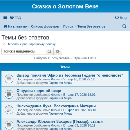
Сказка о Золотом Веке
FAQ
Вход
П
На главную
Список форумов
Поиск
Темы без ответов
о
Темы без ответов
и
Перейти к расширенному поиску
с
Поиск
Расширенный поиск
к
Найдено 11 результатов • Страница
1
из
1
Темы
Вывод понятия Эфир из Теоремы Гёделя "о неполноте"
Последнее сообщение
Физик
«
Чт апр 16, 2026 22:12
Добавлено в форуме
Гармония Мира
О чудесах единой вещи
Последнее сообщение
Физик
«
Вт фев 17, 2026 18:01
Добавлено в форуме
Гармония Мира
Нисхождение Духа, Восхождение Материи
Последнее сообщение
Физик
«
Пн фев 09, 2026 03:10
Добавлено в форуме
Гармония Мира
Александр Юрьевич Захаров (Плазар), статьи
Последнее сообщение
Физик
«
Вт фев 03, 2026 18:11
Добавлено в форуме
Гармония Мира