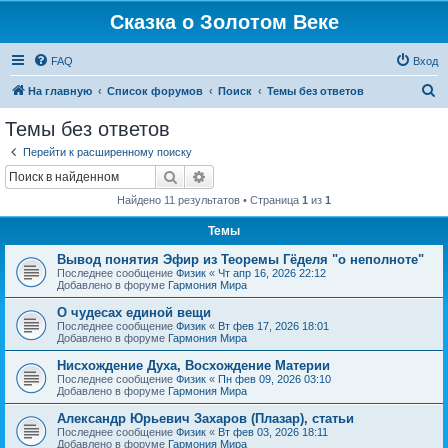
Сказка о Золотом Веке
FAQ
Вход
П
На главную
Список форумов
Поиск
Темы без ответов
о
Темы без ответов
и
Перейти к расширенному поиску
с
Поиск
Расширенный поиск
к
Найдено 11 результатов • Страница
1
из
1
Темы
Вывод понятия Эфир из Теоремы Гёделя "о неполноте"
Последнее сообщение
Физик
«
Чт апр 16, 2026 22:12
Добавлено в форуме
Гармония Мира
О чудесах единой вещи
Последнее сообщение
Физик
«
Вт фев 17, 2026 18:01
Добавлено в форуме
Гармония Мира
Нисхождение Духа, Восхождение Материи
Последнее сообщение
Физик
«
Пн фев 09, 2026 03:10
Добавлено в форуме
Гармония Мира
Александр Юрьевич Захаров (Плазар), статьи
Последнее сообщение
Физик
«
Вт фев 03, 2026 18:11
Добавлено в форуме
Гармония Мира