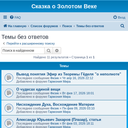
Сказка о Золотом Веке
FAQ
Вход
П
На главную
Список форумов
Поиск
Темы без ответов
о
Темы без ответов
и
Перейти к расширенному поиску
с
Поиск
Расширенный поиск
к
Найдено 11 результатов • Страница
1
из
1
Темы
Вывод понятия Эфир из Теоремы Гёделя "о неполноте"
Последнее сообщение
Физик
«
Чт апр 16, 2026 22:12
Добавлено в форуме
Гармония Мира
О чудесах единой вещи
Последнее сообщение
Физик
«
Вт фев 17, 2026 18:01
Добавлено в форуме
Гармония Мира
Нисхождение Духа, Восхождение Материи
Последнее сообщение
Физик
«
Пн фев 09, 2026 03:10
Добавлено в форуме
Гармония Мира
Александр Юрьевич Захаров (Плазар), статьи
Последнее сообщение
Физик
«
Вт фев 03, 2026 18:11
Добавлено в форуме
Гармония Мира