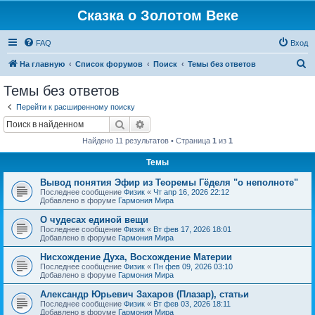
Сказка о Золотом Веке
FAQ
Вход
П
На главную
Список форумов
Поиск
Темы без ответов
о
Темы без ответов
и
Перейти к расширенному поиску
с
Поиск
Расширенный поиск
к
Найдено 11 результатов • Страница
1
из
1
Темы
Вывод понятия Эфир из Теоремы Гёделя "о неполноте"
Последнее сообщение
Физик
«
Чт апр 16, 2026 22:12
Добавлено в форуме
Гармония Мира
О чудесах единой вещи
Последнее сообщение
Физик
«
Вт фев 17, 2026 18:01
Добавлено в форуме
Гармония Мира
Нисхождение Духа, Восхождение Материи
Последнее сообщение
Физик
«
Пн фев 09, 2026 03:10
Добавлено в форуме
Гармония Мира
Александр Юрьевич Захаров (Плазар), статьи
Последнее сообщение
Физик
«
Вт фев 03, 2026 18:11
Добавлено в форуме
Гармония Мира