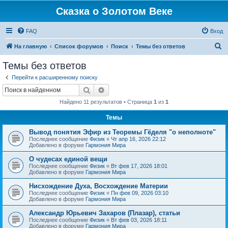
Сказка о Золотом Веке
FAQ
Вход
П
На главную
Список форумов
Поиск
Темы без ответов
о
Темы без ответов
и
Перейти к расширенному поиску
с
Поиск
Расширенный поиск
к
Найдено 11 результатов • Страница
1
из
1
Темы
Вывод понятия Эфир из Теоремы Гёделя "о неполноте"
Последнее сообщение
Физик
«
Чт апр 16, 2026 22:12
Добавлено в форуме
Гармония Мира
О чудесах единой вещи
Последнее сообщение
Физик
«
Вт фев 17, 2026 18:01
Добавлено в форуме
Гармония Мира
Нисхождение Духа, Восхождение Материи
Последнее сообщение
Физик
«
Пн фев 09, 2026 03:10
Добавлено в форуме
Гармония Мира
Александр Юрьевич Захаров (Плазар), статьи
Последнее сообщение
Физик
«
Вт фев 03, 2026 18:11
Добавлено в форуме
Гармония Мира