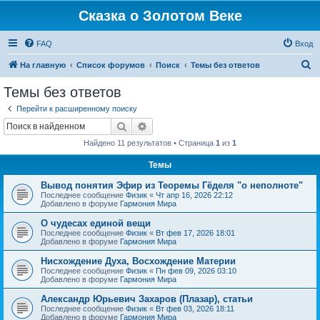
Сказка о Золотом Веке
FAQ
Вход
П
На главную
Список форумов
Поиск
Темы без ответов
о
Темы без ответов
и
Перейти к расширенному поиску
с
Поиск
Расширенный поиск
к
Найдено 11 результатов • Страница
1
из
1
Темы
Вывод понятия Эфир из Теоремы Гёделя "о неполноте"
Последнее сообщение
Физик
«
Чт апр 16, 2026 22:12
Добавлено в форуме
Гармония Мира
О чудесах единой вещи
Последнее сообщение
Физик
«
Вт фев 17, 2026 18:01
Добавлено в форуме
Гармония Мира
Нисхождение Духа, Восхождение Материи
Последнее сообщение
Физик
«
Пн фев 09, 2026 03:10
Добавлено в форуме
Гармония Мира
Александр Юрьевич Захаров (Плазар), статьи
Последнее сообщение
Физик
«
Вт фев 03, 2026 18:11
Добавлено в форуме
Гармония Мира