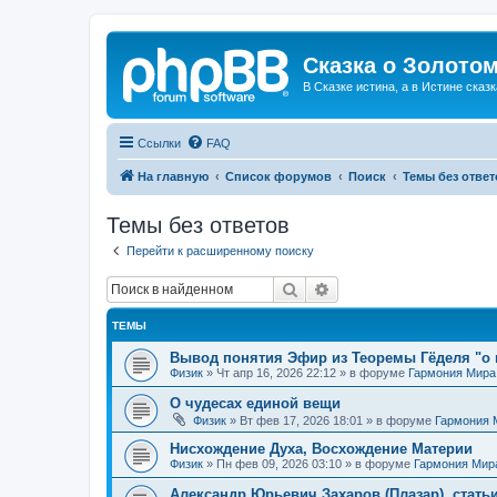
Сказка о Золотом
В Сказке истина, а в Истине сказк
Ссылки
FAQ
На главную
Список форумов
Поиск
Темы без ответ
Темы без ответов
Перейти к расширенному поиску
Поиск
Расширенный поиск
ТЕМЫ
Вывод понятия Эфир из Теоремы Гёделя "о 
Физик
»
Чт апр 16, 2026 22:12
» в форуме
Гармония Мира
О чудесах единой вещи
Физик
»
Вт фев 17, 2026 18:01
» в форуме
Гармония 
Нисхождение Духа, Восхождение Материи
Физик
»
Пн фев 09, 2026 03:10
» в форуме
Гармония Мир
Александр Юрьевич Захаров (Плазар), стать