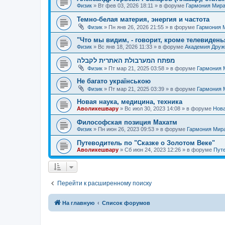
Физик
»
Вт фев 03, 2026 18:11
» в форуме
Гармония Мир
Темно-белая материя, энергия и частота
Физик
»
Пн янв 26, 2026 21:55
» в форуме
Гармония 
"Что мы видим, - говорит, кроме телевиденья
Физик
»
Вс янв 18, 2026 11:33
» в форуме
Академия Дру
מפתח המערבולת האתרית לקבלה
Физик
»
Пт мар 21, 2025 03:58
» в форуме
Гармония 
Не багато українською
Физик
»
Пт мар 21, 2025 03:39
» в форуме
Гармония 
Новая наука, медицина, техника
Аволикешвару
»
Вс июл 30, 2023 14:08
» в форуме
Нова
Философская позиция Махатм
Физик
»
Пн июн 26, 2023 09:53
» в форуме
Гармония Мир
Путеводитель по "Сказке о Золотом Веке"
Аволикешвару
»
Сб июн 24, 2023 12:26
» в форуме
Путе
Перейти к расширенному поиску
На главную
Список форумов