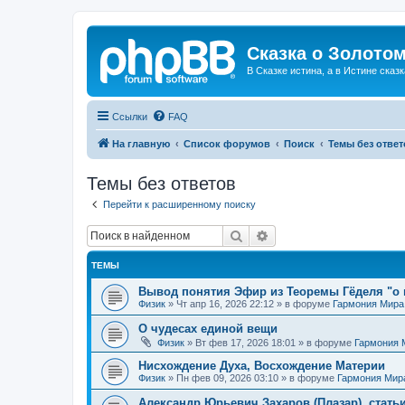
Сказка о Золотом
В Сказке истина, а в Истине сказк
Ссылки
FAQ
На главную
Список форумов
Поиск
Темы без ответ
Темы без ответов
Перейти к расширенному поиску
Поиск
Расширенный поиск
ТЕМЫ
Вывод понятия Эфир из Теоремы Гёделя "о 
Физик
»
Чт апр 16, 2026 22:12
» в форуме
Гармония Мира
О чудесах единой вещи
Физик
»
Вт фев 17, 2026 18:01
» в форуме
Гармония 
Нисхождение Духа, Восхождение Материи
Физик
»
Пн фев 09, 2026 03:10
» в форуме
Гармония Мир
Александр Юрьевич Захаров (Плазар), стать