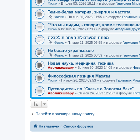
Физик
»
Вт фев 03, 2026 18:11
» в форуме
Гармония Мир
Темно-белая материя, энергия и частота
Физик
»
Пн янв 26, 2026 21:55
» в форуме
Гармония 
"Что мы видим, - говорит, кроме телевиденья
Физик
»
Вс янв 18, 2026 11:33
» в форуме
Академия Дру
מפתח המערבולת האתרית לקבלה
Физик
»
Пт мар 21, 2025 03:58
» в форуме
Гармония 
Не багато українською
Физик
»
Пт мар 21, 2025 03:39
» в форуме
Гармония 
Новая наука, медицина, техника
Аволикешвару
»
Вс июл 30, 2023 14:08
» в форуме
Нова
Философская позиция Махатм
Физик
»
Пн июн 26, 2023 09:53
» в форуме
Гармония Мир
Путеводитель по "Сказке о Золотом Веке"
Аволикешвару
»
Сб июн 24, 2023 12:26
» в форуме
Путе
Перейти к расширенному поиску
На главную
Список форумов