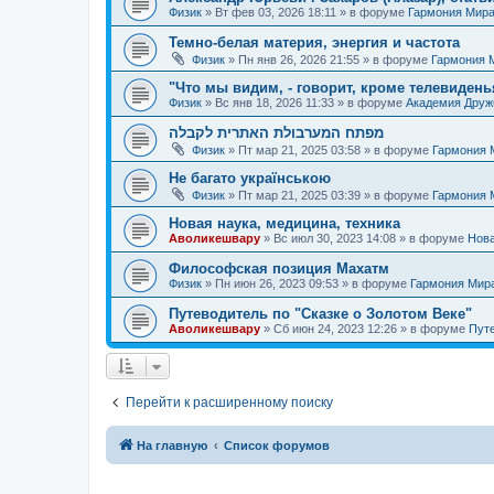
Физик
»
Вт фев 03, 2026 18:11
» в форуме
Гармония Мир
Темно-белая материя, энергия и частота
Физик
»
Пн янв 26, 2026 21:55
» в форуме
Гармония 
"Что мы видим, - говорит, кроме телевиденья
Физик
»
Вс янв 18, 2026 11:33
» в форуме
Академия Дру
מפתח המערבולת האתרית לקבלה
Физик
»
Пт мар 21, 2025 03:58
» в форуме
Гармония 
Не багато українською
Физик
»
Пт мар 21, 2025 03:39
» в форуме
Гармония 
Новая наука, медицина, техника
Аволикешвару
»
Вс июл 30, 2023 14:08
» в форуме
Нова
Философская позиция Махатм
Физик
»
Пн июн 26, 2023 09:53
» в форуме
Гармония Мир
Путеводитель по "Сказке о Золотом Веке"
Аволикешвару
»
Сб июн 24, 2023 12:26
» в форуме
Путе
Перейти к расширенному поиску
На главную
Список форумов