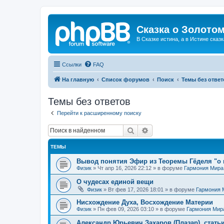
Сказка о Золотом
В Сказке истина, а в Истине сказк
Ссылки
FAQ
На главную
Список форумов
Поиск
Темы без ответ
Темы без ответов
Перейти к расширенному поиску
Поиск
Расширенный поиск
ТЕМЫ
Вывод понятия Эфир из Теоремы Гёделя "о 
Физик
»
Чт апр 16, 2026 22:12
» в форуме
Гармония Мира
О чудесах единой вещи
Физик
»
Вт фев 17, 2026 18:01
» в форуме
Гармония 
Нисхождение Духа, Восхождение Материи
Физик
»
Пн фев 09, 2026 03:10
» в форуме
Гармония Мир
Александр Юрьевич Захаров (Плазар), стать