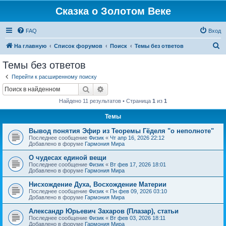
Сказка о Золотом Веке
FAQ
Вход
П
На главную
Список форумов
Поиск
Темы без ответов
о
Темы без ответов
и
Перейти к расширенному поиску
с
Поиск
Расширенный поиск
к
Найдено 11 результатов • Страница
1
из
1
Темы
Вывод понятия Эфир из Теоремы Гёделя "о неполноте"
Последнее сообщение
Физик
«
Чт апр 16, 2026 22:12
Добавлено в форуме
Гармония Мира
О чудесах единой вещи
Последнее сообщение
Физик
«
Вт фев 17, 2026 18:01
Добавлено в форуме
Гармония Мира
Нисхождение Духа, Восхождение Материи
Последнее сообщение
Физик
«
Пн фев 09, 2026 03:10
Добавлено в форуме
Гармония Мира
Александр Юрьевич Захаров (Плазар), статьи
Последнее сообщение
Физик
«
Вт фев 03, 2026 18:11
Добавлено в форуме
Гармония Мира