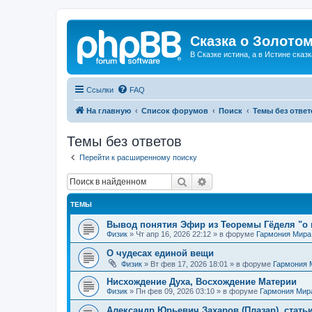
Сказка о Золотом
В Сказке истина, а в Истине сказк
Ссылки
FAQ
На главную
Список форумов
Поиск
Темы без ответ
Темы без ответов
Перейти к расширенному поиску
Поиск
Расширенный поиск
ТЕМЫ
Вывод понятия Эфир из Теоремы Гёделя "о 
Физик
»
Чт апр 16, 2026 22:12
» в форуме
Гармония Мира
О чудесах единой вещи
Физик
»
Вт фев 17, 2026 18:01
» в форуме
Гармония 
Нисхождение Духа, Восхождение Материи
Физик
»
Пн фев 09, 2026 03:10
» в форуме
Гармония Мир
Александр Юрьевич Захаров (Плазар), стать