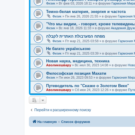
Физик
»
Вт фев 03, 2026 18:11
» в форуме
Гармония Мир
Темно-белая материя, энергия и частота
Физик
»
Пн янв 26, 2026 21:55
» в форуме
Гармония 
"Что мы видим, - говорит, кроме телевиденья
Физик
»
Вс янв 18, 2026 11:33
» в форуме
Академия Дру
מפתח המערבולת האתרית לקבלה
Физик
»
Пт мар 21, 2025 03:58
» в форуме
Гармония 
Не багато українською
Физик
»
Пт мар 21, 2025 03:39
» в форуме
Гармония 
Новая наука, медицина, техника
Аволикешвару
»
Вс июл 30, 2023 14:08
» в форуме
Нова
Философская позиция Махатм
Физик
»
Пн июн 26, 2023 09:53
» в форуме
Гармония Мир
Путеводитель по "Сказке о Золотом Веке"
Аволикешвару
»
Сб июн 24, 2023 12:26
» в форуме
Путе
Перейти к расширенному поиску
На главную
Список форумов