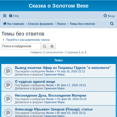
Сказка о Золотом Веке
FAQ
Вход
П
На главную
Список форумов
Поиск
Темы без ответов
о
Темы без ответов
и
Перейти к расширенному поиску
с
Поиск
Расширенный поиск
к
Найдено 11 результатов • Страница
1
из
1
Темы
Вывод понятия Эфир из Теоремы Гёделя "о неполноте"
Последнее сообщение
Физик
«
Чт апр 16, 2026 22:12
Добавлено в форуме
Гармония Мира
О чудесах единой вещи
Последнее сообщение
Физик
«
Вт фев 17, 2026 18:01
Добавлено в форуме
Гармония Мира
Нисхождение Духа, Восхождение Материи
Последнее сообщение
Физик
«
Пн фев 09, 2026 03:10
Добавлено в форуме
Гармония Мира
Александр Юрьевич Захаров (Плазар), статьи
Последнее сообщение
Физик
«
Вт фев 03, 2026 18:11
Добавлено в форуме
Гармония Мира