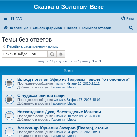
Сказка о Золотом Веке
FAQ
Вход
П
На главную
Список форумов
Поиск
Темы без ответов
о
Темы без ответов
и
Перейти к расширенному поиску
с
Поиск
Расширенный поиск
к
Найдено 11 результатов • Страница
1
из
1
Темы
Вывод понятия Эфир из Теоремы Гёделя "о неполноте"
Последнее сообщение
Физик
«
Чт апр 16, 2026 22:12
Добавлено в форуме
Гармония Мира
О чудесах единой вещи
Последнее сообщение
Физик
«
Вт фев 17, 2026 18:01
Добавлено в форуме
Гармония Мира
Нисхождение Духа, Восхождение Материи
Последнее сообщение
Физик
«
Пн фев 09, 2026 03:10
Добавлено в форуме
Гармония Мира
Александр Юрьевич Захаров (Плазар), статьи
Последнее сообщение
Физик
«
Вт фев 03, 2026 18:11
Добавлено в форуме
Гармония Мира