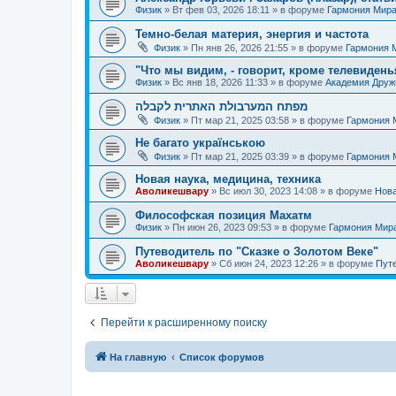
Физик
»
Вт фев 03, 2026 18:11
» в форуме
Гармония Мир
Темно-белая материя, энергия и частота
Физик
»
Пн янв 26, 2026 21:55
» в форуме
Гармония 
"Что мы видим, - говорит, кроме телевиденья
Физик
»
Вс янв 18, 2026 11:33
» в форуме
Академия Дру
מפתח המערבולת האתרית לקבלה
Физик
»
Пт мар 21, 2025 03:58
» в форуме
Гармония 
Не багато українською
Физик
»
Пт мар 21, 2025 03:39
» в форуме
Гармония 
Новая наука, медицина, техника
Аволикешвару
»
Вс июл 30, 2023 14:08
» в форуме
Нова
Философская позиция Махатм
Физик
»
Пн июн 26, 2023 09:53
» в форуме
Гармония Мир
Путеводитель по "Сказке о Золотом Веке"
Аволикешвару
»
Сб июн 24, 2023 12:26
» в форуме
Путе
Перейти к расширенному поиску
На главную
Список форумов