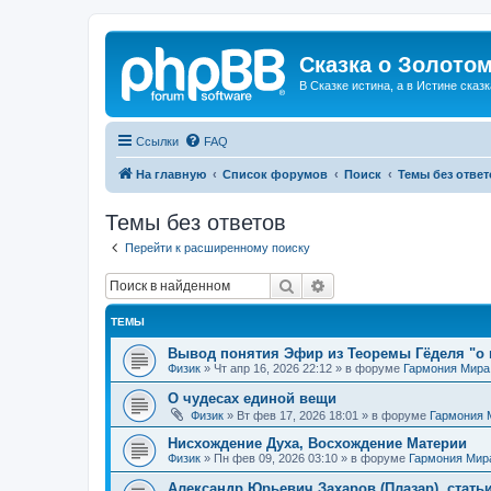
Сказка о Золотом
В Сказке истина, а в Истине сказк
Ссылки
FAQ
На главную
Список форумов
Поиск
Темы без ответ
Темы без ответов
Перейти к расширенному поиску
Поиск
Расширенный поиск
ТЕМЫ
Вывод понятия Эфир из Теоремы Гёделя "о 
Физик
»
Чт апр 16, 2026 22:12
» в форуме
Гармония Мира
О чудесах единой вещи
Физик
»
Вт фев 17, 2026 18:01
» в форуме
Гармония 
Нисхождение Духа, Восхождение Материи
Физик
»
Пн фев 09, 2026 03:10
» в форуме
Гармония Мир
Александр Юрьевич Захаров (Плазар), стать