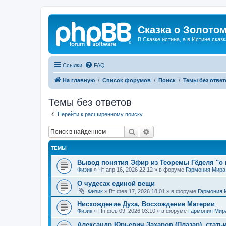
Сказка о Золотом
В Сказке истина, а в Истине сказк
Ссылки
FAQ
На главную
Список форумов
Поиск
Темы без ответ
Темы без ответов
Перейти к расширенному поиску
Поиск
Расширенный поиск
ТЕМЫ
Вывод понятия Эфир из Теоремы Гёделя "о 
Физик
»
Чт апр 16, 2026 22:12
» в форуме
Гармония Мира
О чудесах единой вещи
Физик
»
Вт фев 17, 2026 18:01
» в форуме
Гармония 
Нисхождение Духа, Восхождение Материи
Физик
»
Пн фев 09, 2026 03:10
» в форуме
Гармония Мир
Александр Юрьевич Захаров (Плазар), стать