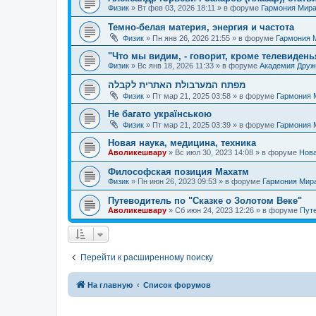
Физик
»
Вт фев 03, 2026 18:11
» в форуме
Гармония Мир
Темно-белая материя, энергия и частота
Физик
»
Пн янв 26, 2026 21:55
» в форуме
Гармония 
"Что мы видим, - говорит, кроме телевиденья
Физик
»
Вс янв 18, 2026 11:33
» в форуме
Академия Дру
מפתח המערבולת האתרית לקבלה
Физик
»
Пт мар 21, 2025 03:58
» в форуме
Гармония 
Не багато українською
Физик
»
Пт мар 21, 2025 03:39
» в форуме
Гармония 
Новая наука, медицина, техника
Аволикешвару
»
Вс июл 30, 2023 14:08
» в форуме
Нова
Философская позиция Махатм
Физик
»
Пн июн 26, 2023 09:53
» в форуме
Гармония Мир
Путеводитель по "Сказке о Золотом Веке"
Аволикешвару
»
Сб июн 24, 2023 12:26
» в форуме
Путе
Перейти к расширенному поиску
На главную
Список форумов