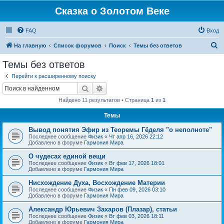
Сказка о Золотом Веке
FAQ
Вход
П
На главную
Список форумов
Поиск
Темы без ответов
о
Темы без ответов
и
Перейти к расширенному поиску
с
Поиск
Расширенный поиск
к
Найдено 11 результатов • Страница
1
из
1
Темы
Вывод понятия Эфир из Теоремы Гёделя "о неполноте"
Последнее сообщение
Физик
«
Чт апр 16, 2026 22:12
Добавлено в форуме
Гармония Мира
О чудесах единой вещи
Последнее сообщение
Физик
«
Вт фев 17, 2026 18:01
Добавлено в форуме
Гармония Мира
Нисхождение Духа, Восхождение Материи
Последнее сообщение
Физик
«
Пн фев 09, 2026 03:10
Добавлено в форуме
Гармония Мира
Александр Юрьевич Захаров (Плазар), статьи
Последнее сообщение
Физик
«
Вт фев 03, 2026 18:11
Добавлено в форуме
Гармония Мира