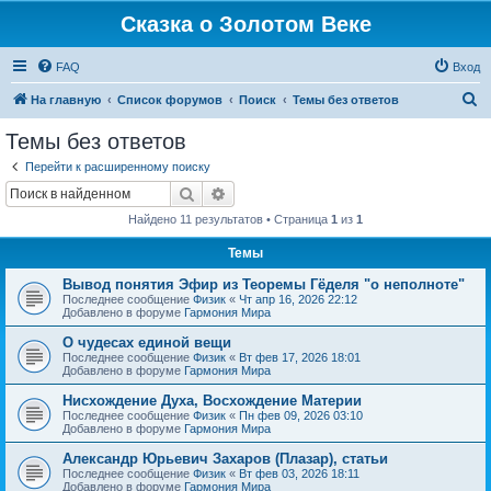
Сказка о Золотом Веке
FAQ
Вход
П
На главную
Список форумов
Поиск
Темы без ответов
о
Темы без ответов
и
Перейти к расширенному поиску
с
Поиск
Расширенный поиск
к
Найдено 11 результатов • Страница
1
из
1
Темы
Вывод понятия Эфир из Теоремы Гёделя "о неполноте"
Последнее сообщение
Физик
«
Чт апр 16, 2026 22:12
Добавлено в форуме
Гармония Мира
О чудесах единой вещи
Последнее сообщение
Физик
«
Вт фев 17, 2026 18:01
Добавлено в форуме
Гармония Мира
Нисхождение Духа, Восхождение Материи
Последнее сообщение
Физик
«
Пн фев 09, 2026 03:10
Добавлено в форуме
Гармония Мира
Александр Юрьевич Захаров (Плазар), статьи
Последнее сообщение
Физик
«
Вт фев 03, 2026 18:11
Добавлено в форуме
Гармония Мира