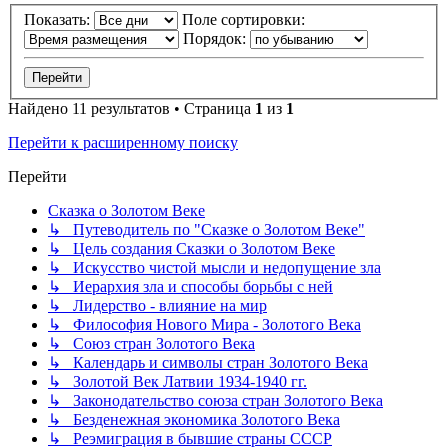
Показать:
Поле сортировки:
Порядок:
Найдено 11 результатов • Страница
1
из
1
Перейти к расширенному поиску
Перейти
Сказка о Золотом Веке
↳ Путеводитель по "Сказке о Золотом Веке"
↳ Цель создания Сказки о Золотом Веке
↳ Искусство чистой мысли и недопущение зла
↳ Иерархия зла и способы борьбы с ней
↳ Лидерство - влияние на мир
↳ Философия Нового Мира - Золотого Века
↳ Cоюз стран Золотого Века
↳ Календарь и символы стран Золотого Века
↳ Золотой Век Латвии 1934-1940 гг.
↳ Законодательство союза стран Золотого Века
↳ Безденежная экономика Золотого Века
↳ Реэмиграция в бывшие страны СССР