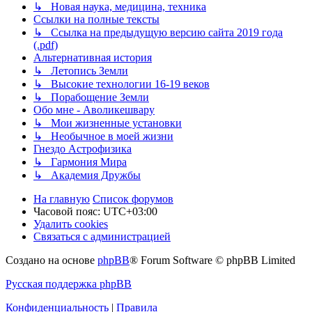
↳ Новая наука, медицина, техника
Ссылки на полные тексты
↳ Ссылка на предыдущую версию сайта 2019 года
(.pdf)
Альтернативная история
↳ Летопись Земли
↳ Высокие технологии 16-19 веков
↳ Порабощение Земли
Обо мне - Аволикешвару
↳ Мои жизненные установки
↳ Необычное в моей жизни
Гнездо Астрофизика
↳ Гармония Мира
↳ Академия Дружбы
На главную
Список форумов
Часовой пояс:
UTC+03:00
Удалить cookies
Связаться с администрацией
Создано на основе
phpBB
® Forum Software © phpBB Limited
Русская поддержка phpBB
Конфиденциальность
|
Правила