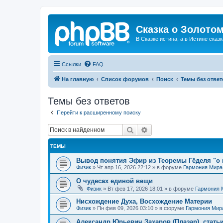
Сказка о Золотом
В Сказке истина, а в Истине сказк
Ссылки
FAQ
На главную
Список форумов
Поиск
Темы без ответ
Темы без ответов
Перейти к расширенному поиску
Поиск
Расширенный поиск
ТЕМЫ
Вывод понятия Эфир из Теоремы Гёделя "о 
Физик
»
Чт апр 16, 2026 22:12
» в форуме
Гармония Мира
О чудесах единой вещи
Физик
»
Вт фев 17, 2026 18:01
» в форуме
Гармония 
Нисхождение Духа, Восхождение Материи
Физик
»
Пн фев 09, 2026 03:10
» в форуме
Гармония Мир
Александр Юрьевич Захаров (Плазар), стать