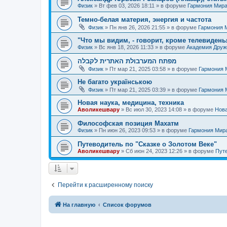
Физик
»
Вт фев 03, 2026 18:11
» в форуме
Гармония Мир
Темно-белая материя, энергия и частота
Физик
»
Пн янв 26, 2026 21:55
» в форуме
Гармония 
"Что мы видим, - говорит, кроме телевиденья
Физик
»
Вс янв 18, 2026 11:33
» в форуме
Академия Дру
מפתח המערבולת האתרית לקבלה
Физик
»
Пт мар 21, 2025 03:58
» в форуме
Гармония 
Не багато українською
Физик
»
Пт мар 21, 2025 03:39
» в форуме
Гармония 
Новая наука, медицина, техника
Аволикешвару
»
Вс июл 30, 2023 14:08
» в форуме
Нова
Философская позиция Махатм
Физик
»
Пн июн 26, 2023 09:53
» в форуме
Гармония Мир
Путеводитель по "Сказке о Золотом Веке"
Аволикешвару
»
Сб июн 24, 2023 12:26
» в форуме
Путе
Перейти к расширенному поиску
На главную
Список форумов