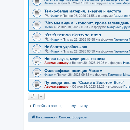
Физик
»
Вт фев 03, 2026 18:11
» в форуме
Гармония Мир
Темно-белая материя, энергия и частота
Физик
»
Пн янв 26, 2026 21:55
» в форуме
Гармония 
"Что мы видим, - говорит, кроме телевиденья
Физик
»
Вс янв 18, 2026 11:33
» в форуме
Академия Дру
מפתח המערבולת האתרית לקבלה
Физик
»
Пт мар 21, 2025 03:58
» в форуме
Гармония 
Не багато українською
Физик
»
Пт мар 21, 2025 03:39
» в форуме
Гармония 
Новая наука, медицина, техника
Аволикешвару
»
Вс июл 30, 2023 14:08
» в форуме
Нова
Философская позиция Махатм
Физик
»
Пн июн 26, 2023 09:53
» в форуме
Гармония Мир
Путеводитель по "Сказке о Золотом Веке"
Аволикешвару
»
Сб июн 24, 2023 12:26
» в форуме
Путе
Перейти к расширенному поиску
На главную
Список форумов