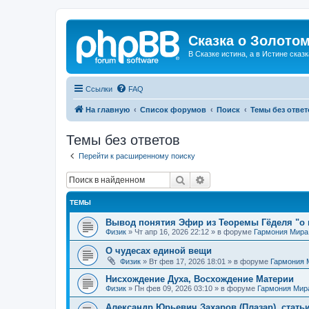
Сказка о Золотом
В Сказке истина, а в Истине сказк
Ссылки
FAQ
На главную
Список форумов
Поиск
Темы без ответ
Темы без ответов
Перейти к расширенному поиску
Поиск
Расширенный поиск
ТЕМЫ
Вывод понятия Эфир из Теоремы Гёделя "о 
Физик
»
Чт апр 16, 2026 22:12
» в форуме
Гармония Мира
О чудесах единой вещи
Физик
»
Вт фев 17, 2026 18:01
» в форуме
Гармония 
Нисхождение Духа, Восхождение Материи
Физик
»
Пн фев 09, 2026 03:10
» в форуме
Гармония Мир
Александр Юрьевич Захаров (Плазар), стать