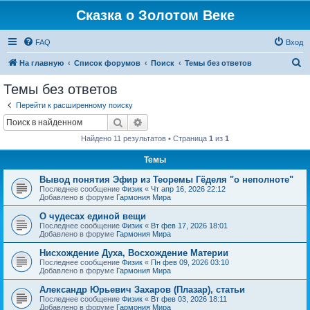
Сказка о Золотом Веке
FAQ
Вход
П
На главную
Список форумов
Поиск
Темы без ответов
о
Темы без ответов
и
Перейти к расширенному поиску
с
Поиск
Расширенный поиск
к
Найдено 11 результатов • Страница
1
из
1
Темы
Вывод понятия Эфир из Теоремы Гёделя "о неполноте"
Последнее сообщение
Физик
«
Чт апр 16, 2026 22:12
Добавлено в форуме
Гармония Мира
О чудесах единой вещи
Последнее сообщение
Физик
«
Вт фев 17, 2026 18:01
Добавлено в форуме
Гармония Мира
Нисхождение Духа, Восхождение Материи
Последнее сообщение
Физик
«
Пн фев 09, 2026 03:10
Добавлено в форуме
Гармония Мира
Александр Юрьевич Захаров (Плазар), статьи
Последнее сообщение
Физик
«
Вт фев 03, 2026 18:11
Добавлено в форуме
Гармония Мира