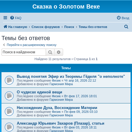
Сказка о Золотом Веке
FAQ
Вход
П
На главную
Список форумов
Поиск
Темы без ответов
о
Темы без ответов
и
Перейти к расширенному поиску
с
Поиск
Расширенный поиск
к
Найдено 11 результатов • Страница
1
из
1
Темы
Вывод понятия Эфир из Теоремы Гёделя "о неполноте"
Последнее сообщение
Физик
«
Чт апр 16, 2026 22:12
Добавлено в форуме
Гармония Мира
О чудесах единой вещи
Последнее сообщение
Физик
«
Вт фев 17, 2026 18:01
Добавлено в форуме
Гармония Мира
Нисхождение Духа, Восхождение Материи
Последнее сообщение
Физик
«
Пн фев 09, 2026 03:10
Добавлено в форуме
Гармония Мира
Александр Юрьевич Захаров (Плазар), статьи
Последнее сообщение
Физик
«
Вт фев 03, 2026 18:11
Добавлено в форуме
Гармония Мира