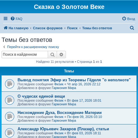
Сказка о Золотом Веке
FAQ
Вход
П
На главную
Список форумов
Поиск
Темы без ответов
о
Темы без ответов
и
Перейти к расширенному поиску
с
Поиск
Расширенный поиск
к
Найдено 11 результатов • Страница
1
из
1
Темы
Вывод понятия Эфир из Теоремы Гёделя "о неполноте"
Последнее сообщение
Физик
«
Чт апр 16, 2026 22:12
Добавлено в форуме
Гармония Мира
О чудесах единой вещи
Последнее сообщение
Физик
«
Вт фев 17, 2026 18:01
Добавлено в форуме
Гармония Мира
Нисхождение Духа, Восхождение Материи
Последнее сообщение
Физик
«
Пн фев 09, 2026 03:10
Добавлено в форуме
Гармония Мира
Александр Юрьевич Захаров (Плазар), статьи
Последнее сообщение
Физик
«
Вт фев 03, 2026 18:11
Добавлено в форуме
Гармония Мира