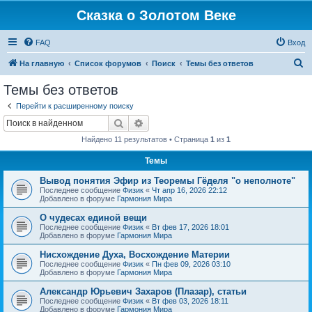
Сказка о Золотом Веке
FAQ
Вход
П
На главную
Список форумов
Поиск
Темы без ответов
о
Темы без ответов
и
Перейти к расширенному поиску
с
Поиск
Расширенный поиск
к
Найдено 11 результатов • Страница
1
из
1
Темы
Вывод понятия Эфир из Теоремы Гёделя "о неполноте"
Последнее сообщение
Физик
«
Чт апр 16, 2026 22:12
Добавлено в форуме
Гармония Мира
О чудесах единой вещи
Последнее сообщение
Физик
«
Вт фев 17, 2026 18:01
Добавлено в форуме
Гармония Мира
Нисхождение Духа, Восхождение Материи
Последнее сообщение
Физик
«
Пн фев 09, 2026 03:10
Добавлено в форуме
Гармония Мира
Александр Юрьевич Захаров (Плазар), статьи
Последнее сообщение
Физик
«
Вт фев 03, 2026 18:11
Добавлено в форуме
Гармония Мира