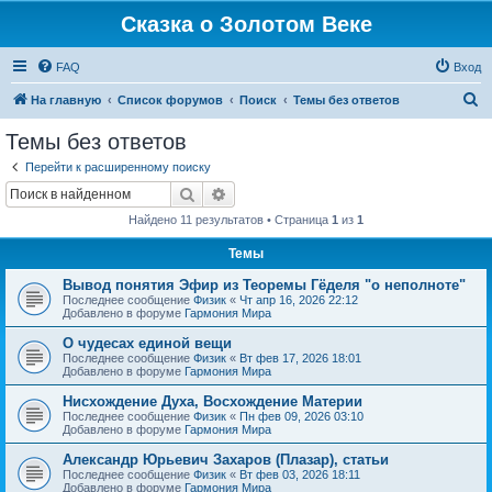
Сказка о Золотом Веке
FAQ
Вход
П
На главную
Список форумов
Поиск
Темы без ответов
о
Темы без ответов
и
Перейти к расширенному поиску
с
Поиск
Расширенный поиск
к
Найдено 11 результатов • Страница
1
из
1
Темы
Вывод понятия Эфир из Теоремы Гёделя "о неполноте"
Последнее сообщение
Физик
«
Чт апр 16, 2026 22:12
Добавлено в форуме
Гармония Мира
О чудесах единой вещи
Последнее сообщение
Физик
«
Вт фев 17, 2026 18:01
Добавлено в форуме
Гармония Мира
Нисхождение Духа, Восхождение Материи
Последнее сообщение
Физик
«
Пн фев 09, 2026 03:10
Добавлено в форуме
Гармония Мира
Александр Юрьевич Захаров (Плазар), статьи
Последнее сообщение
Физик
«
Вт фев 03, 2026 18:11
Добавлено в форуме
Гармония Мира