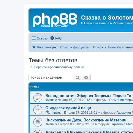
Сказка о Золотом
В Сказке истина, а в Истине сказк
Ссылки
FAQ
На главную
Список форумов
Поиск
Темы без ответ
Темы без ответов
Перейти к расширенному поиску
Поиск
Расширенный поиск
ТЕМЫ
Вывод понятия Эфир из Теоремы Гёделя "о 
Физик
»
Чт апр 16, 2026 22:12
» в форуме
Гармония Мира
О чудесах единой вещи
Физик
»
Вт фев 17, 2026 18:01
» в форуме
Гармония 
Нисхождение Духа, Восхождение Материи
Физик
»
Пн фев 09, 2026 03:10
» в форуме
Гармония Мир
Александр Юрьевич Захаров (Плазар), стать