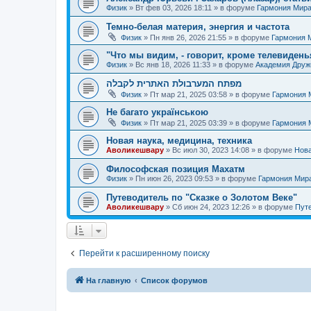
Физик
»
Вт фев 03, 2026 18:11
» в форуме
Гармония Мир
Темно-белая материя, энергия и частота
Физик
»
Пн янв 26, 2026 21:55
» в форуме
Гармония 
"Что мы видим, - говорит, кроме телевиденья
Физик
»
Вс янв 18, 2026 11:33
» в форуме
Академия Дру
מפתח המערבולת האתרית לקבלה
Физик
»
Пт мар 21, 2025 03:58
» в форуме
Гармония 
Не багато українською
Физик
»
Пт мар 21, 2025 03:39
» в форуме
Гармония 
Новая наука, медицина, техника
Аволикешвару
»
Вс июл 30, 2023 14:08
» в форуме
Нова
Философская позиция Махатм
Физик
»
Пн июн 26, 2023 09:53
» в форуме
Гармония Мир
Путеводитель по "Сказке о Золотом Веке"
Аволикешвару
»
Сб июн 24, 2023 12:26
» в форуме
Путе
Перейти к расширенному поиску
На главную
Список форумов