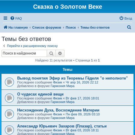
Сказка о Золотом Веке
FAQ
Вход
П
На главную
Список форумов
Поиск
Темы без ответов
о
Темы без ответов
и
Перейти к расширенному поиску
с
Поиск
Расширенный поиск
к
Найдено 11 результатов • Страница
1
из
1
Темы
Вывод понятия Эфир из Теоремы Гёделя "о неполноте"
Последнее сообщение
Физик
«
Чт апр 16, 2026 22:12
Добавлено в форуме
Гармония Мира
О чудесах единой вещи
Последнее сообщение
Физик
«
Вт фев 17, 2026 18:01
Добавлено в форуме
Гармония Мира
Нисхождение Духа, Восхождение Материи
Последнее сообщение
Физик
«
Пн фев 09, 2026 03:10
Добавлено в форуме
Гармония Мира
Александр Юрьевич Захаров (Плазар), статьи
Последнее сообщение
Физик
«
Вт фев 03, 2026 18:11
Добавлено в форуме
Гармония Мира