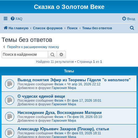
Сказка о Золотом Веке
FAQ
Вход
П
На главную
Список форумов
Поиск
Темы без ответов
о
Темы без ответов
и
Перейти к расширенному поиску
с
Поиск
Расширенный поиск
к
Найдено 11 результатов • Страница
1
из
1
Темы
Вывод понятия Эфир из Теоремы Гёделя "о неполноте"
Последнее сообщение
Физик
«
Чт апр 16, 2026 22:12
Добавлено в форуме
Гармония Мира
О чудесах единой вещи
Последнее сообщение
Физик
«
Вт фев 17, 2026 18:01
Добавлено в форуме
Гармония Мира
Нисхождение Духа, Восхождение Материи
Последнее сообщение
Физик
«
Пн фев 09, 2026 03:10
Добавлено в форуме
Гармония Мира
Александр Юрьевич Захаров (Плазар), статьи
Последнее сообщение
Физик
«
Вт фев 03, 2026 18:11
Добавлено в форуме
Гармония Мира