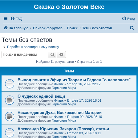
Сказка о Золотом Веке
FAQ
Вход
П
На главную
Список форумов
Поиск
Темы без ответов
о
Темы без ответов
и
Перейти к расширенному поиску
с
Поиск
Расширенный поиск
к
Найдено 11 результатов • Страница
1
из
1
Темы
Вывод понятия Эфир из Теоремы Гёделя "о неполноте"
Последнее сообщение
Физик
«
Чт апр 16, 2026 22:12
Добавлено в форуме
Гармония Мира
О чудесах единой вещи
Последнее сообщение
Физик
«
Вт фев 17, 2026 18:01
Добавлено в форуме
Гармония Мира
Нисхождение Духа, Восхождение Материи
Последнее сообщение
Физик
«
Пн фев 09, 2026 03:10
Добавлено в форуме
Гармония Мира
Александр Юрьевич Захаров (Плазар), статьи
Последнее сообщение
Физик
«
Вт фев 03, 2026 18:11
Добавлено в форуме
Гармония Мира