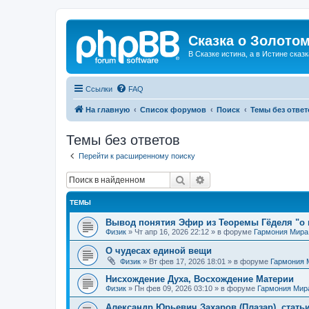
Сказка о Золотом
В Сказке истина, а в Истине сказк
Ссылки
FAQ
На главную
Список форумов
Поиск
Темы без ответ
Темы без ответов
Перейти к расширенному поиску
Поиск
Расширенный поиск
ТЕМЫ
Вывод понятия Эфир из Теоремы Гёделя "о 
Физик
»
Чт апр 16, 2026 22:12
» в форуме
Гармония Мира
О чудесах единой вещи
Физик
»
Вт фев 17, 2026 18:01
» в форуме
Гармония 
Нисхождение Духа, Восхождение Материи
Физик
»
Пн фев 09, 2026 03:10
» в форуме
Гармония Мир
Александр Юрьевич Захаров (Плазар), стать