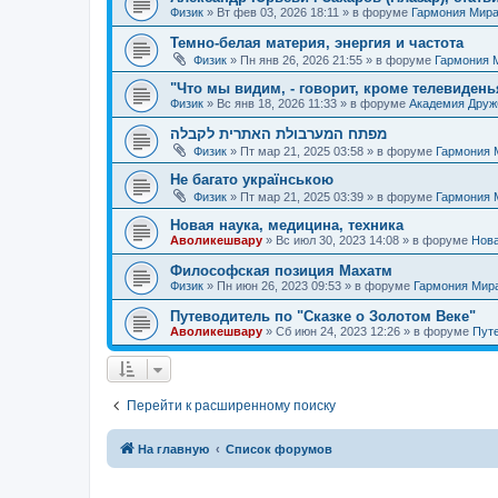
Физик
»
Вт фев 03, 2026 18:11
» в форуме
Гармония Мир
Темно-белая материя, энергия и частота
Физик
»
Пн янв 26, 2026 21:55
» в форуме
Гармония 
"Что мы видим, - говорит, кроме телевиденья
Физик
»
Вс янв 18, 2026 11:33
» в форуме
Академия Дру
מפתח המערבולת האתרית לקבלה
Физик
»
Пт мар 21, 2025 03:58
» в форуме
Гармония 
Не багато українською
Физик
»
Пт мар 21, 2025 03:39
» в форуме
Гармония 
Новая наука, медицина, техника
Аволикешвару
»
Вс июл 30, 2023 14:08
» в форуме
Нова
Философская позиция Махатм
Физик
»
Пн июн 26, 2023 09:53
» в форуме
Гармония Мир
Путеводитель по "Сказке о Золотом Веке"
Аволикешвару
»
Сб июн 24, 2023 12:26
» в форуме
Путе
Перейти к расширенному поиску
На главную
Список форумов