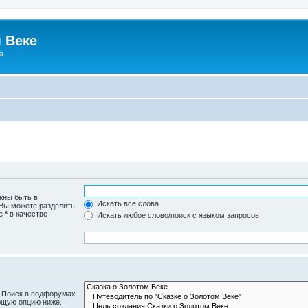
 Веке
а.
жны быть в
Искать все слова
 Вы можете разделить
те
*
в качестве
Искать любое слово/поиск с языком запросов
. Поиск в подфорумах
ющую опцию ниже.