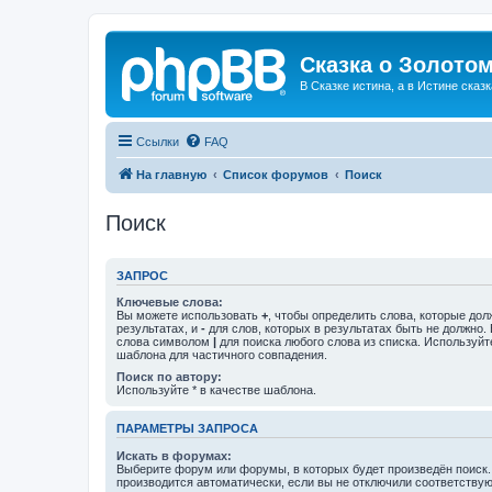
Сказка о Золотом
В Сказке истина, а в Истине сказк
Ссылки
FAQ
На главную
Список форумов
Поиск
Поиск
ЗАПРОС
Ключевые слова:
Вы можете использовать
+
, чтобы определить слова, которые дол
результатах, и
-
для слов, которых в результатах быть не должно.
слова символом
|
для поиска любого слова из списка. Используй
шаблона для частичного совпадения.
Поиск по автору:
Используйте * в качестве шаблона.
ПАРАМЕТРЫ ЗАПРОСА
Искать в форумах:
Выберите форум или форумы, в которых будет произведён поиск
производится автоматически, если вы не отключили соответству