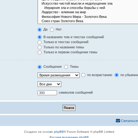
Да
Нет
В названиях тем и текстах сообщений
Только в текстах сообщений
Только по названию темы
Только в первом сообщении темы
Сообщения
Темы
по возрастанию
по убыван
символов сообщений
Связаться
Создано на основе
phpBB
® Forum Software © phpBB Limited
Русская поддержка phpBB