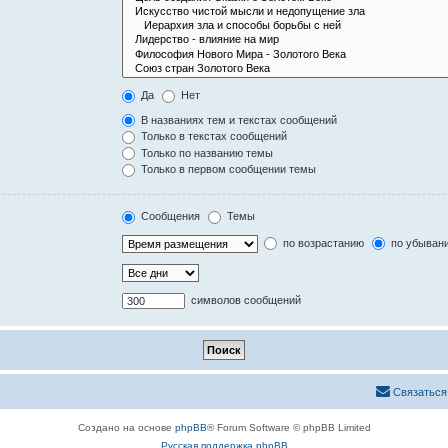
Да
Нет
В названиях тем и текстах сообщений
Только в текстах сообщений
Только по названию темы
Только в первом сообщении темы
Сообщения
Темы
по возрастанию
по убыван
символов сообщений
Связаться
Создано на основе
phpBB
® Forum Software © phpBB Limited
Русская поддержка phpBB