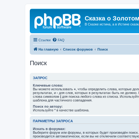
Сказка о Золотом
В Сказке истина, а в Истине сказк
Ссылки
FAQ
На главную
Список форумов
Поиск
Поиск
ЗАПРОС
Ключевые слова:
Вы можете использовать
+
, чтобы определить слова, которые дол
результатах, и
-
для слов, которых в результатах быть не должно.
слова символом
|
для поиска любого слова из списка. Используй
шаблона для частичного совпадения.
Поиск по автору:
Используйте * в качестве шаблона.
ПАРАМЕТРЫ ЗАПРОСА
Искать в форумах:
Выберите форум или форумы, в которых будет произведён поиск
производится автоматически, если вы не отключили соответству