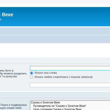
 Веке
а.
жны быть в
Искать все слова
 Вы можете разделить
те
*
в качестве
Искать любое слово/поиск с языком запросов
. Поиск в подфорумах
ющую опцию ниже.