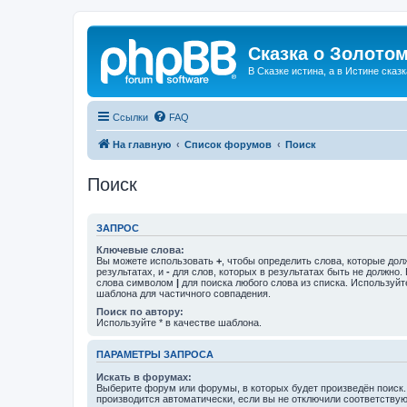
Сказка о Золотом
В Сказке истина, а в Истине сказк
Ссылки
FAQ
На главную
Список форумов
Поиск
Поиск
ЗАПРОС
Ключевые слова:
Вы можете использовать
+
, чтобы определить слова, которые дол
результатах, и
-
для слов, которых в результатах быть не должно.
слова символом
|
для поиска любого слова из списка. Используй
шаблона для частичного совпадения.
Поиск по автору:
Используйте * в качестве шаблона.
ПАРАМЕТРЫ ЗАПРОСА
Искать в форумах:
Выберите форум или форумы, в которых будет произведён поиск
производится автоматически, если вы не отключили соответству