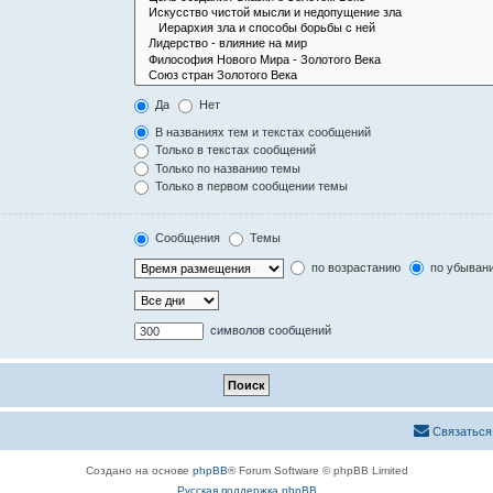
Да
Нет
В названиях тем и текстах сообщений
Только в текстах сообщений
Только по названию темы
Только в первом сообщении темы
Сообщения
Темы
по возрастанию
по убыван
символов сообщений
Связаться
Создано на основе
phpBB
® Forum Software © phpBB Limited
Русская поддержка phpBB