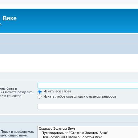
 Веке
а.
жны быть в
Искать все слова
 Вы можете разделить
те
*
в качестве
Искать любое слово/поиск с языком запросов
. Поиск в подфорумах
ющую опцию ниже.