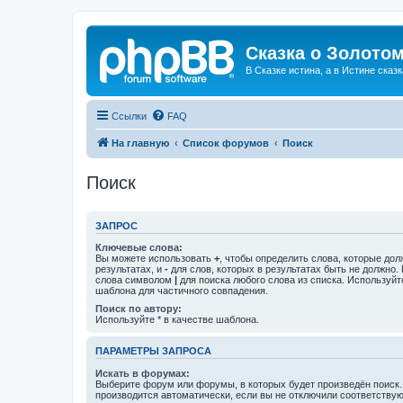
Сказка о Золотом
В Сказке истина, а в Истине сказк
Ссылки
FAQ
На главную
Список форумов
Поиск
Поиск
ЗАПРОС
Ключевые слова:
Вы можете использовать
+
, чтобы определить слова, которые дол
результатах, и
-
для слов, которых в результатах быть не должно.
слова символом
|
для поиска любого слова из списка. Используй
шаблона для частичного совпадения.
Поиск по автору:
Используйте * в качестве шаблона.
ПАРАМЕТРЫ ЗАПРОСА
Искать в форумах:
Выберите форум или форумы, в которых будет произведён поиск
производится автоматически, если вы не отключили соответству