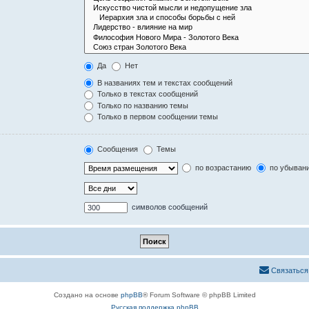
Да
Нет
В названиях тем и текстах сообщений
Только в текстах сообщений
Только по названию темы
Только в первом сообщении темы
Сообщения
Темы
по возрастанию
по убыван
символов сообщений
Связаться
Создано на основе
phpBB
® Forum Software © phpBB Limited
Русская поддержка phpBB