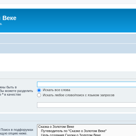
 Веке
а.
жны быть в
Искать все слова
 Вы можете разделить
те
*
в качестве
Искать любое слово/поиск с языком запросов
. Поиск в подфорумах
ющую опцию ниже.