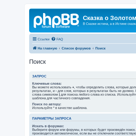
Сказка о Золотом
В Сказке истина, а в Истине сказк
Ссылки
FAQ
На главную
Список форумов
Поиск
Поиск
ЗАПРОС
Ключевые слова:
Вы можете использовать
+
, чтобы определить слова, которые дол
результатах, и
-
для слов, которых в результатах быть не должно.
слова символом
|
для поиска любого слова из списка. Используй
шаблона для частичного совпадения.
Поиск по автору:
Используйте * в качестве шаблона.
ПАРАМЕТРЫ ЗАПРОСА
Искать в форумах:
Выберите форум или форумы, в которых будет произведён поиск
производится автоматически, если вы не отключили соответству