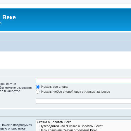
 Веке
а.
жны быть в
Искать все слова
 Вы можете разделить
те
*
в качестве
Искать любое слово/поиск с языком запросов
. Поиск в подфорумах
ющую опцию ниже.