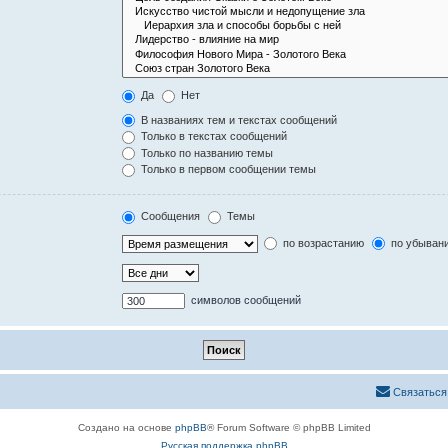
Да
Нет
В названиях тем и текстах сообщений
Только в текстах сообщений
Только по названию темы
Только в первом сообщении темы
Сообщения
Темы
по возрастанию
по убыван
символов сообщений
Связаться
Создано на основе
phpBB
® Forum Software © phpBB Limited
Русская поддержка phpBB