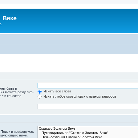
 Веке
а.
жны быть в
Искать все слова
 Вы можете разделить
те
*
в качестве
Искать любое слово/поиск с языком запросов
. Поиск в подфорумах
ющую опцию ниже.