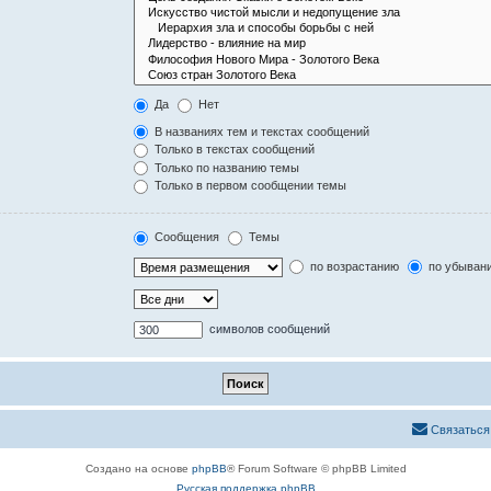
Да
Нет
В названиях тем и текстах сообщений
Только в текстах сообщений
Только по названию темы
Только в первом сообщении темы
Сообщения
Темы
по возрастанию
по убыван
символов сообщений
Связаться
Создано на основе
phpBB
® Forum Software © phpBB Limited
Русская поддержка phpBB