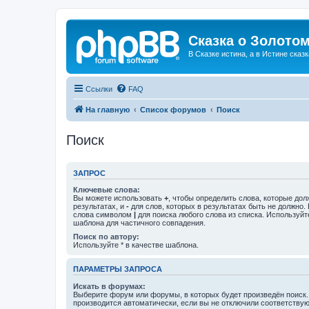
Сказка о Золотом
В Сказке истина, а в Истине сказк
Ссылки
FAQ
На главную
Список форумов
Поиск
Поиск
ЗАПРОС
Ключевые слова:
Вы можете использовать
+
, чтобы определить слова, которые дол
результатах, и
-
для слов, которых в результатах быть не должно.
слова символом
|
для поиска любого слова из списка. Используй
шаблона для частичного совпадения.
Поиск по автору:
Используйте * в качестве шаблона.
ПАРАМЕТРЫ ЗАПРОСА
Искать в форумах:
Выберите форум или форумы, в которых будет произведён поиск
производится автоматически, если вы не отключили соответству