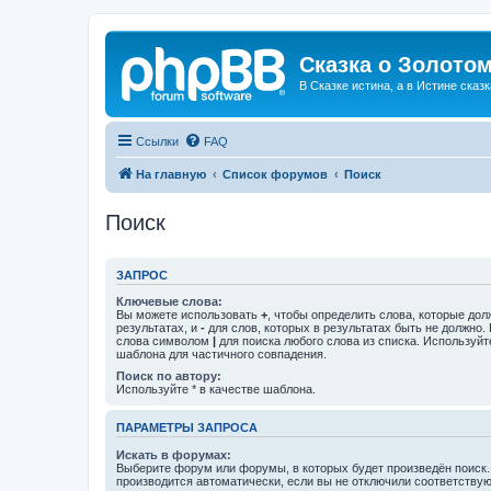
Сказка о Золотом
В Сказке истина, а в Истине сказк
Ссылки
FAQ
На главную
Список форумов
Поиск
Поиск
ЗАПРОС
Ключевые слова:
Вы можете использовать
+
, чтобы определить слова, которые дол
результатах, и
-
для слов, которых в результатах быть не должно.
слова символом
|
для поиска любого слова из списка. Используй
шаблона для частичного совпадения.
Поиск по автору:
Используйте * в качестве шаблона.
ПАРАМЕТРЫ ЗАПРОСА
Искать в форумах:
Выберите форум или форумы, в которых будет произведён поиск
производится автоматически, если вы не отключили соответству