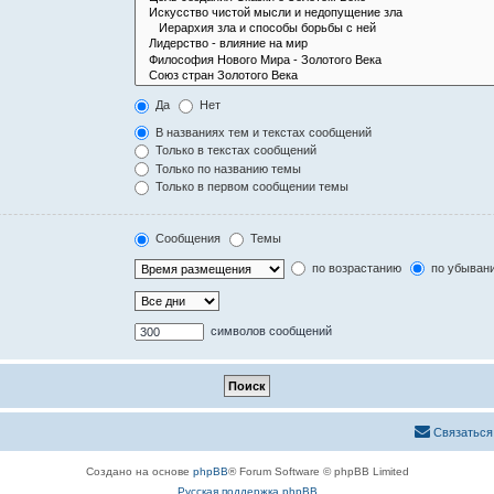
Да
Нет
В названиях тем и текстах сообщений
Только в текстах сообщений
Только по названию темы
Только в первом сообщении темы
Сообщения
Темы
по возрастанию
по убыван
символов сообщений
Связаться
Создано на основе
phpBB
® Forum Software © phpBB Limited
Русская поддержка phpBB