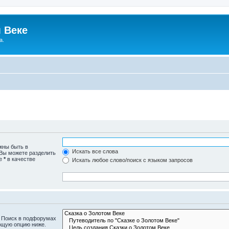
 Веке
а.
жны быть в
Искать все слова
 Вы можете разделить
те
*
в качестве
Искать любое слово/поиск с языком запросов
. Поиск в подфорумах
ющую опцию ниже.