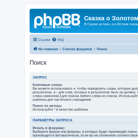
Сказка о Золотом
В Сказке истина, а в Истине сказк
Ссылки
FAQ
На главную
Список форумов
Поиск
Поиск
ЗАПРОС
Ключевые слова:
Вы можете использовать
+
, чтобы определить слова, которые дол
результатах, и
-
для слов, которых в результатах быть не должно.
слова символом
|
для поиска любого слова из списка. Используй
шаблона для частичного совпадения.
Поиск по автору:
Используйте * в качестве шаблона.
ПАРАМЕТРЫ ЗАПРОСА
Искать в форумах:
Выберите форум или форумы, в которых будет произведён поиск
производится автоматически, если вы не отключили соответству