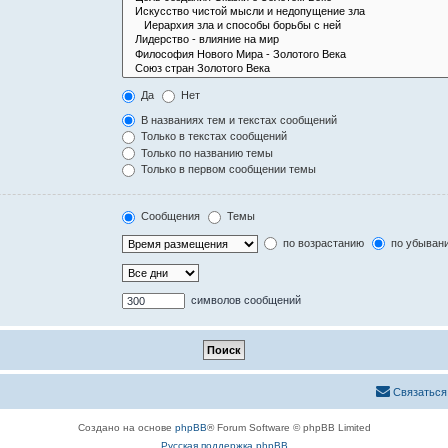
Да
Нет
В названиях тем и текстах сообщений
Только в текстах сообщений
Только по названию темы
Только в первом сообщении темы
Сообщения
Темы
по возрастанию
по убыван
символов сообщений
Связаться
Создано на основе
phpBB
® Forum Software © phpBB Limited
Русская поддержка phpBB