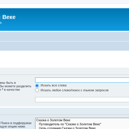
 Веке
а.
жны быть в
Искать все слова
 Вы можете разделить
те
*
в качестве
Искать любое слово/поиск с языком запросов
. Поиск в подфорумах
ющую опцию ниже.