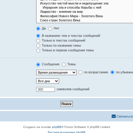
Да
Нет
В названиях тем и текстах сообщений
Только в текстах сообщений
Только по названию темы
Только в первом сообщении темы
Сообщения
Темы
по возрастанию
по убыван
символов сообщений
Связаться
Создано на основе
phpBB
® Forum Software © phpBB Limited
Русская поддержка phpBB