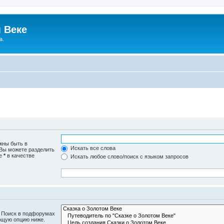
 Веке
а.
жны быть в
Искать все слова
 Вы можете разделить
те
*
в качестве
Искать любое слово/поиск с языком запросов
. Поиск в подфорумах
ющую опцию ниже.