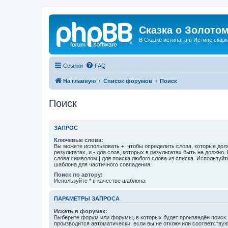
Сказка о Золотом
В Сказке истина, а в Истине сказк
Ссылки
FAQ
На главную
Список форумов
Поиск
Поиск
ЗАПРОС
Ключевые слова:
Вы можете использовать
+
, чтобы определить слова, которые дол
результатах, и
-
для слов, которых в результатах быть не должно.
слова символом
|
для поиска любого слова из списка. Используй
шаблона для частичного совпадения.
Поиск по автору:
Используйте * в качестве шаблона.
ПАРАМЕТРЫ ЗАПРОСА
Искать в форумах:
Выберите форум или форумы, в которых будет произведён поиск
производится автоматически, если вы не отключили соответству