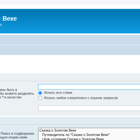
 Веке
а.
жны быть в
Искать все слова
 Вы можете разделить
те
*
в качестве
Искать любое слово/поиск с языком запросов
. Поиск в подфорумах
ющую опцию ниже.