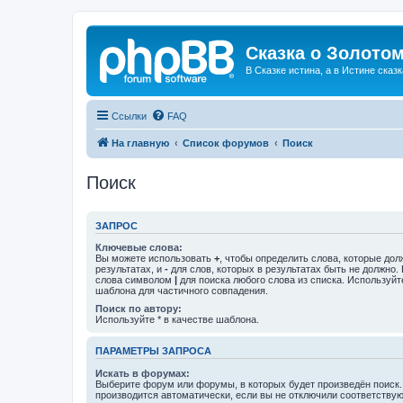
Сказка о Золотом
В Сказке истина, а в Истине сказк
Ссылки
FAQ
На главную
Список форумов
Поиск
Поиск
ЗАПРОС
Ключевые слова:
Вы можете использовать
+
, чтобы определить слова, которые дол
результатах, и
-
для слов, которых в результатах быть не должно.
слова символом
|
для поиска любого слова из списка. Используй
шаблона для частичного совпадения.
Поиск по автору:
Используйте * в качестве шаблона.
ПАРАМЕТРЫ ЗАПРОСА
Искать в форумах:
Выберите форум или форумы, в которых будет произведён поиск
производится автоматически, если вы не отключили соответству