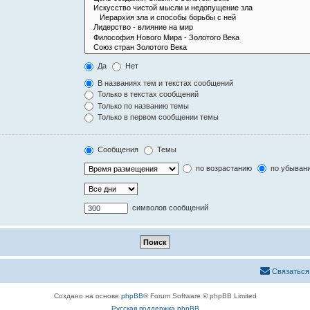
Да
Нет
В названиях тем и текстах сообщений
Только в текстах сообщений
Только по названию темы
Только в первом сообщении темы
Сообщения
Темы
по возрастанию
по убыван
символов сообщений
Связаться
Создано на основе
phpBB
® Forum Software © phpBB Limited
Русская поддержка phpBB