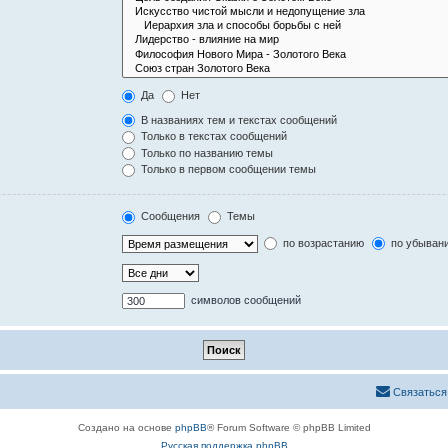
Да
Нет
В названиях тем и текстах сообщений
Только в текстах сообщений
Только по названию темы
Только в первом сообщении темы
Сообщения
Темы
по возрастанию
по убыван
символов сообщений
Связаться
Создано на основе
phpBB
® Forum Software © phpBB Limited
Русская поддержка phpBB