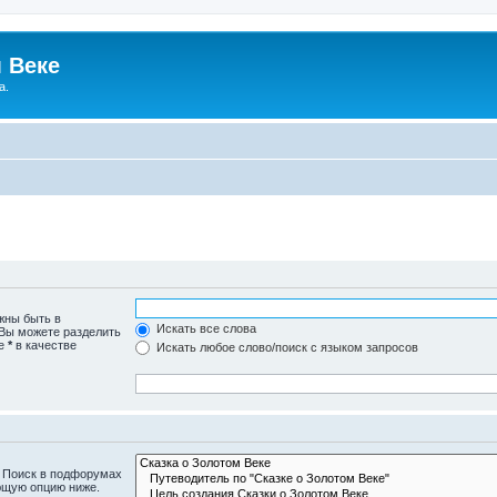
 Веке
а.
жны быть в
Искать все слова
 Вы можете разделить
те
*
в качестве
Искать любое слово/поиск с языком запросов
. Поиск в подфорумах
ющую опцию ниже.