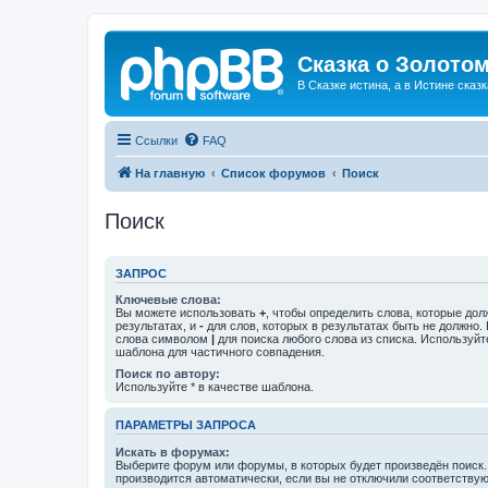
Сказка о Золотом
В Сказке истина, а в Истине сказк
Ссылки
FAQ
На главную
Список форумов
Поиск
Поиск
ЗАПРОС
Ключевые слова:
Вы можете использовать
+
, чтобы определить слова, которые дол
результатах, и
-
для слов, которых в результатах быть не должно.
слова символом
|
для поиска любого слова из списка. Используй
шаблона для частичного совпадения.
Поиск по автору:
Используйте * в качестве шаблона.
ПАРАМЕТРЫ ЗАПРОСА
Искать в форумах:
Выберите форум или форумы, в которых будет произведён поиск
производится автоматически, если вы не отключили соответству